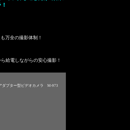
ラ！
画にも万全の撮影体制！
から給電しながらの安心撮影！
Cアダプター型ビデオカメラ M-973