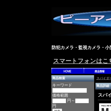
防犯カメラ・監視カメラ・小
スマートフォンは
こ
スパイダ
商品検索
キーワード
商品詳細
スパイ
価格範囲
円～
円