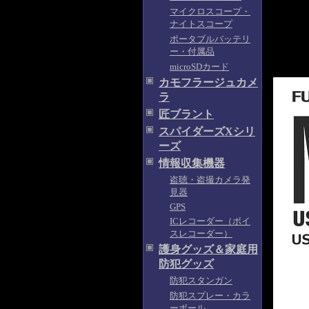
マイクロスコープ・
ナイトスコープ
ポータブルバッテリ
ー・付属品
microSDカード
カモフラージュカメ
ラ
匠ブラント
スパイダーズXシリ
ーズ
情報収集機器
盗聴・盗撮カメラ発
見器
GPS
ICレコーダー（ボイ
スレコーダー）
護身グッズ＆家庭用
防犯グッズ
防犯スタンガン
防犯スプレー・カラ
ーボール