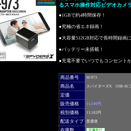
るスマホ操作対応ビデオカメ
●1GBで約4時間保存！
●究極の省エネ録画！
●大容量512GB対応で長時間録
●バッテリー未搭載！
●充電不要でいつでもコンセント
商品番号
M-973
商品名
スパイダーズX USB-A
定価
販売価格
14,500円
税別価格
13,182円
配送タイプ
普通便
在庫数